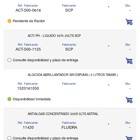
Ref. Fabricante:
Fabricante:
Dto:
-
ACT-500-0616
SCP
-
Pendiente de Recibir
ACTI PH - LIQUIDO 35% 20LTS SCP
Ref. Fabricante:
Fabricante:
Dto:
-
ACT-500-7125
SCP
-
Consulte disponibilidad y plazo de entrega
ALGICIDA ABRILLANTADOR SIN ESPUMA ( 5 LITROS TAMAR )
Ref. Fabricante:
Fabricante:
Dto:
-
1520161050
-
Disponibilidad Inmediata
ANTIALGAS CONCENTRADO 500S 5LTS ASTRAL
Ref. Fabricante:
Fabricante:
Dto:
-
11420
FLUIDRA
-
Consulte disponibilidad y plazo de entrega