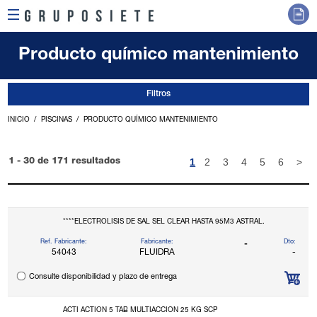
Producto químico mantenimiento
Filtros
INICIO
PISCINAS
PRODUCTO QUÍMICO MANTENIMIENTO
1
2
3
4
5
6
>
1 - 30 de 171 resultados
****ELECTROLISIS DE SAL SEL CLEAR HASTA 95M3 ASTRAL.
Ref. Fabricante:
Fabricante:
Dto:
-
54043
FLUIDRA
-
Consulte disponibilidad y plazo de entrega
ACTI ACTION 5 TAB MULTIACCION 25 KG SCP