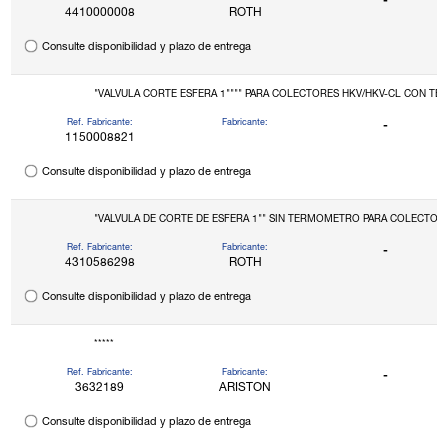
-
4410000008
ROTH
Consulte disponibilidad y plazo de entrega
"VALVULA CORTE ESFERA 1"""" PARA COLECTORES HKV/HKV-CL CO
Ref. Fabricante:
Fabricante:
-
1150008821
Consulte disponibilidad y plazo de entrega
"VALVULA DE CORTE D
Ref. Fabricante:
Fabricante:
-
4310586298
ROTH
Consulte disponibilidad y plazo de entrega
*****
Ref. Fabricante:
Fabricante:
-
3632189
ARISTON
Consulte disponibilidad y plazo de entrega