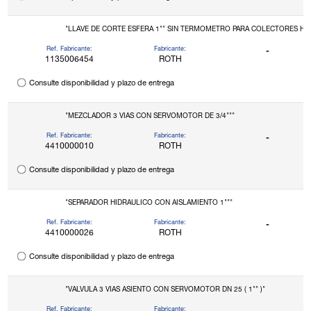
"LLAVE DE COR
Ref. Fabricante:
Fabricante:
-
1135006454
ROTH
Consulte disponibilidad y plazo de entrega
"MEZCLADOR 3 VIAS CON SERVOMOTOR DE 3/4"""
Ref. Fabricante:
Fabricante:
-
4410000010
ROTH
Consulte disponibilidad y plazo de entrega
"SEPARADOR HIDRAULICO CON AISLAMIENTO 1"""
Ref. Fabricante:
Fabricante:
-
4410000026
ROTH
Consulte disponibilidad y plazo de entrega
"VALVULA 3 VIAS ASIENTO CON SERVOMOTOR DN 25 ( 1"" )"
Ref. Fabricante:
Fabricante: