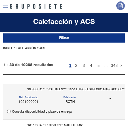
Calefacción y ACS
Filtros
INICIO
CALEFACCIÓN Y ACS
1
2
3
4
5
...
343
>
1 - 30 de 10268 resultados
"DEPOSITO """"ROTHALEN"""" 1000 LITROS ESTRECHO MARCADO CE"""
Ref. Fabricante:
Fabricante:
-
1021000001
ROTH
Consulte disponibilidad y plazo de entrega
"DEPOSITO ""ROTHALEN"" 1500 LITROS"