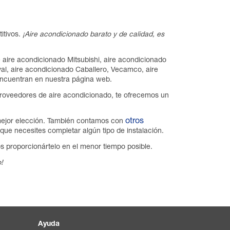
itivos.
¡Aire acondicionado barato y de calidad, es
 aire acondicionado Mitsubishi, aire acondicionado
val, aire acondicionado Caballero, Vecamco, aire
encuentran en nuestra página web.
proveedores de aire acondicionado, te ofrecemos un
otros
 mejor elección. También contamos con
que necesites completar algún tipo de instalación.
 proporcionártelo en el menor tiempo posible.
!
Ayuda