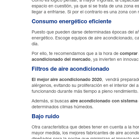
Como es lógico pensar, a mayor frigorías, la capaci
espacio en cuestión, ya que si se trata de una zona 
llegar a enfriarse. Si por el contrario es una zona con
Consumo energético eficiente
Puesto que pueden darse determinadas épocas del año,
energético. Escoge equipos de aire acondicionado, 
día.
Por ello, te recomendamos que a la hora de
comprar 
acondicionado del mercado
, ya invierten en innov
Filtros de aire acondicionado
El mejor aire acondicionado 2020
, vendrá preparado 
alérgenos, evitando su proliferación en el interior del
funcionando durante más tiempo a pleno rendimiento.
Además, si buscas
aire acondicionado con sistema
determinados climas húmedos.
Bajo ruido
Otra característica que debes tener en cuenta a la h
mayor medida, los mejores fabricantes de aire acondi