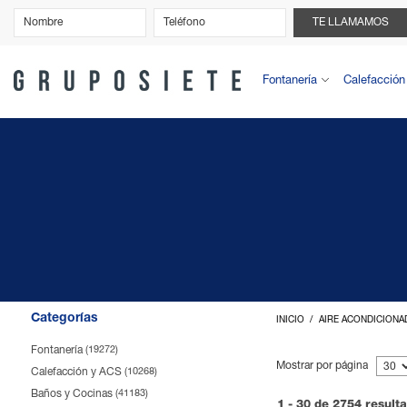
TE LLAMAMOS
Fontanería
Calefacción
Categorías
INICIO
AIRE ACONDICIONA
Fontanería
(19272)
Mostrar por página
Calefacción y ACS
(10268)
Baños y Cocinas
(41183)
1 - 30 de 2754 result