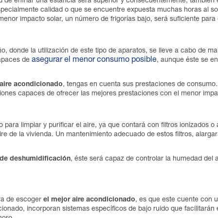
dad de enfriar una estancia será superior y consecuentemente, tambié
especialmente calidad o que se encuentre expuesta muchas horas al sol
 menor impacto solar, un número de frigorías bajo, será suficiente para e
 donde la utilización de este tipo de aparatos, se lleve a cabo de ma
asegurar el menor consumo posible
capaces de
, aunque éste se en
aire acondicionado
, tengas en cuenta sus prestaciones de consumo
aciones capaces de ofrecer las mejores prestaciones con el menor impa
para limpiar y purificar el aire, ya que contará con filtros ionizados o
 aire de la vivienda. Un mantenimiento adecuado de estos filtros, alarga
 de deshumidificación
, éste será capaz de controlar la humedad del a
ora de escoger
el mejor aire acondicionado
, es que este cuente con 
cionado, incorporan sistemas específicos de bajo ruido que facilitar