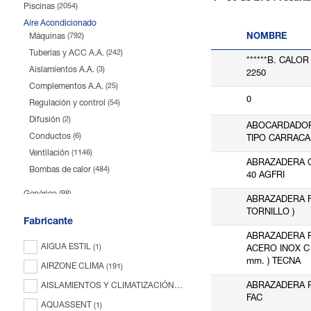
Piscinas
(2054)
Aire Acondicionado
Máquinas
NOMBRE
(792)
Tuberías y ACC A.A.
(242)
******B. CALO
Aislamientos A.A.
(3)
2250
Complementos A.A.
(25)
0
Regulación y control
(54)
Difusión
(2)
ABOCARDADOR
Conductos
(6)
TIPO CARRACA 
Ventilación
(1146)
ABRAZADERA C
Bombas de calor
(484)
40 AGFRI
Genérico
(98)
ABRAZADERA FA
TORNILLO )
Fabricante
ABRAZADERA 
AIGUA ESTIL
(1)
ACERO INOX C 1
mm. ) TECNA
AIRZONE CLIMA
(191)
ABRAZADERA 
AISLAMIENTOS Y CLIMATIZACIÓN
(78)
FAC
AQUASSENT
(1)