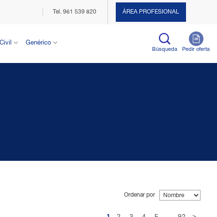
Tel. 961 539 820
ÁREA PROFESIONAL
Civil
Genérico
Búsqueda
Pedir oferta
Ordenar por
1
2
3
4
5
...
92
>