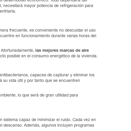
n el desembolso económico. Todo dependerá del
, necesitará mayor potencia de refrigeración para
nfriarla.
nera frecuente, es conveniente no descuidar el uso
cuentre en funcionamiento durante varias horas del
. Afortunadamente,
las mejores marcas de aire
cto posible en el consumo energético de la vivienda.
 antibacterianos, capaces de capturar y eliminar los
rá su vida útil y por tanto que se encuentren
mbiente, lo que será de gran utilidad para
un sistema capaz de minimizar el ruido. Cada vez en
án el descanso. Además, algunos incluyen programas