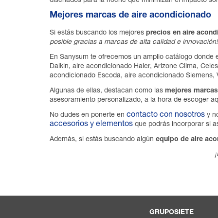
diseñados para la noche que minimizan el impacto so
Mejores marcas de aire acondicionado
Si estás buscando los mejores
precios en aire acon
posible gracias a marcas de alta calidad e innovación!
En Sanysum te ofrecemos un amplio catálogo donde e
Daikin, aire acondicionado Haier, Arizone Clima, Cele
acondicionado Escoda, aire acondicionado Siemens, V
Algunas de ellas, destacan como las
mejores marcas
asesoramiento personalizado, a la hora de escoger aq
contacto con nosotros
No dudes en ponerte en
y no
accesorios y elementos
que podrás incorporar si as
Además, si estás buscando algún
equipo de aire ac
GRUPOSIETE