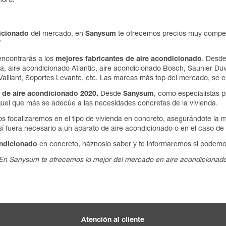
noro.
dicionado
del mercado, en
Sanysum
te ofrecemos precios muy compet
ncontrarás a los
mejores fabricantes de aire acondicionado
. Desde
sa, aire acondicionado Atlantic, aire acondicionado Bosch, Saunier Du
aillant, Soportes Levante, etc. Las marcas más top del mercado, se 
 de aire acondicionado 2020.
Desde
Sanysum
, como especialistas 
uel que más se adecúe a las necesidades concretas de la vivienda.
s focalizaremos en el tipo de vivienda en concreto, asegurándote la
í fuera necesario a un aparato de aire acondicionado o en el caso de 
ondicionado
en concreto, háznoslo saber y te informaremos si podemos
¡En Sanysum te ofrecemos lo mejor del mercado en aire acondicionado
Atención al cliente