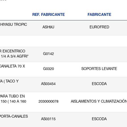
REF. FABRICANTE
FABRICANTE
R HIYASU TROPIC
ASH9U
EUROFRED
 EXCENTRICO
G0142
1/4 A 3/4 AGFRI*
ANALETA 70 X
G0320
SOPORTES LEVANTE
 ( TACO Y
AS03454
ESCODA
PARA TUBO EN
50 ( 140 A 160
2030000078
AISLAMIENTOS Y CLIMATIZACIÓ
PORTA-CANALES
AS03115
ESCODA