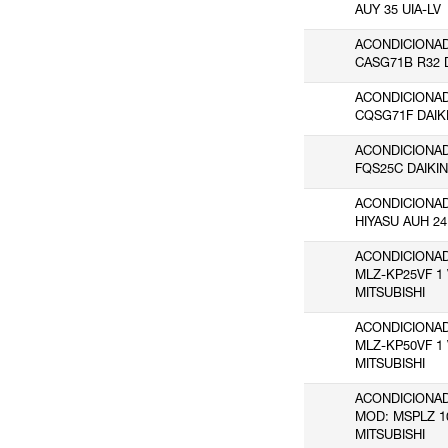
AUY 35 UIA-LV
HAIER EUROPE
(4)
ACONDICIONA
HTW
(1)
CASG71B R32 
HYDRAFIX
(13)
ACONDICIONA
IBERAGUA LEVANTE
(1)
CQSG71F DAIK
LA FARGA
(7)
ACONDICIONA
LAYRE CLIMATIZACION S.L.
(1)
FQS25C DAIKIN
LENNOX REFAC
(1)
ACONDICIONA
M.VICENTA MARTINEZ ESTEVE
(1)
HIYASU AUH 24
MARI MONTAÑANA
(8)
ACONDICIONA
MATEO GONZALEZ
(113)
MLZ-KP25VF 1 
MITSUBISHI
METALURGICAS VALLBONA
(1)
ACONDICIONA
MITSUBISHI
(340)
MLZ-KP50VF 1 
OZONO VIDA
(6)
MITSUBISHI
POTERMIC
(1)
ACONDICIONA
PROVEEDORES VARIOS
(16)
MOD: MSPLZ 1
MITSUBISHI
RACOREX
(2)