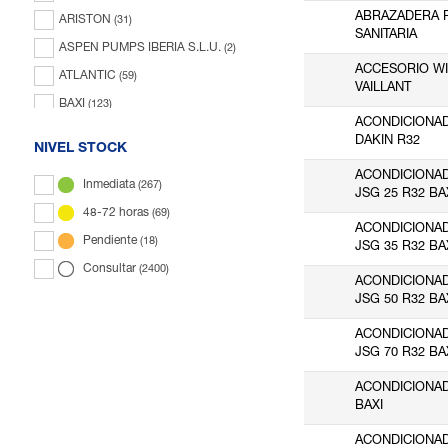
ABRAZADERA 
ARISTON
(31)
SANITARIA
ASPEN PUMPS IBERIA S.L.U.
(2)
ACCESORIO WIF
ATLANTIC
(59)
VAILLANT
BAXI
(123)
ACONDICIONA
BOSCH
(4)
DAKIN R32
NIVEL STOCK
CABALLERO
(216)
ACONDICIONAD
Inmediata
(267)
CATA
(4)
JSG 25 R32 BA
48-72 horas
(69)
CELESA
(3)
ACONDICIONAD
Pendiente
(18)
CH QUIMICA
(1)
JSG 35 R32 BA
Consultar
(2400)
CIAT
(21)
ACONDICIONAD
JSG 50 R32 BA
COMINSEL
(4)
DAIKIN
(269)
ACONDICIONAD
JSG 70 R32 BA
DITASA
(6)
ESCODA
(396)
ACONDICIONAD
BAXI
EUROFRED
(172)
ACONDICIONA
FLUIDRA
(1)