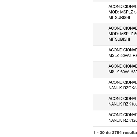
ACONDICIONA
REMLE
(1)
MOD: MSPLZ 3
S.C. REMS
(4)
MITSUBISHI
SAUTER IBERICA
(4)
ACONDICIONA
SIBER ZONE
(8)
MOD: MSPLZ 5
MITSUBISHI
SIEMENS S.A
(2)
SOBIME
(1)
ACONDICIONA
MSLZ-50VA2 R3
SOLUCIONES INTEGRALES, EFICIENTES Y TECNICAS PARA LA EDIFICACIÓN S.L.
ACONDICIONA
SOPORTES LEVANTE
(91)
MSLZ-60VA R32
TOSHIBA
(2)
ACONDICIONA
TROX ESPAÑA S.A
(2)
NANUK RZGK3
VAILLANT SAUNIER DUVAL
(71)
ACONDICIONA
VECAMCO
(5)
NANUK RZK10
ZEHNDER GROUP IBERICA INDOOR CLIMATE S.A
(54)
ACONDICIONA
NANUK RZK12
1 - 30 de 2754 result