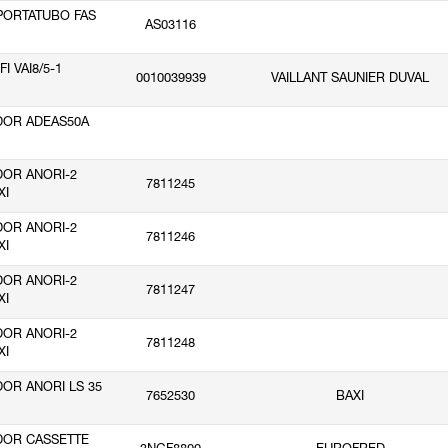
PORTATUBO FAS
AS03116
I VAI8/5-1
0010039939
VAILLANT SAUNIER DUVAL
DOR ADEAS50A
OR ANORI-2
7811245
XI
OR ANORI-2
7811246
XI
OR ANORI-2
7811247
XI
OR ANORI-2
7811248
XI
OR ANORI LS 35
7652530
BAXI
DOR CASSETTE