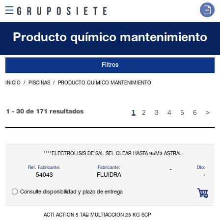
Producto químico mantenimiento
Filtros
INICIO
PISCINAS
PRODUCTO QUÍMICO MANTENIMIENTO
1
2
3
4
5
6
>
1 - 30 de 171 resultados
****ELECTROLISIS DE SAL SEL CLEAR HASTA 95M3 ASTRAL.
Ref. Fabricante:
Fabricante:
Dto:
-
54043
FLUIDRA
-
Consulte disponibilidad y plazo de entrega
ACTI ACTION 5 TAB MULTIACCION 25 KG SCP