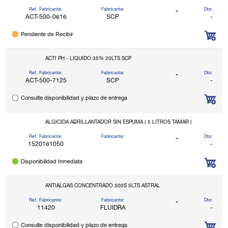
Ref. Fabricante:
Fabricante:
Dto:
-
ACT-500-0616
SCP
-
Pendiente de Recibir
ACTI PH - LIQUIDO 35% 20LTS SCP
Ref. Fabricante:
Fabricante:
Dto:
-
ACT-500-7125
SCP
-
Consulte disponibilidad y plazo de entrega
ALGICIDA ABRILLANTADOR SIN ESPUMA ( 5 LITROS TAMAR )
Ref. Fabricante:
Fabricante:
Dto:
-
1520161050
-
Disponibilidad Inmediata
ANTIALGAS CONCENTRADO 500S 5LTS ASTRAL
Ref. Fabricante:
Fabricante:
Dto:
-
11420
FLUIDRA
-
Consulte disponibilidad y plazo de entrega