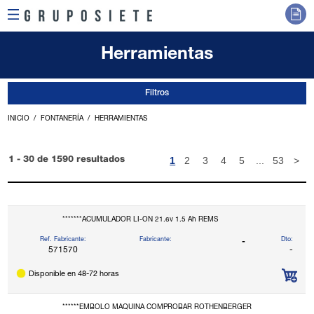
Herramientas
Filtros
INICIO
FONTANERÍA
HERRAMIENTAS
1
2
3
4
5
...
53
>
1 - 30 de 1590 resultados
*******ACUMULADOR LI-ON 21.6v 1.5 Ah REMS
Ref. Fabricante:
Fabricante:
Dto:
-
571570
-
Disponible en 48-72 horas
******EMBOLO MAQUINA COMPROBAR ROTHENBERGER