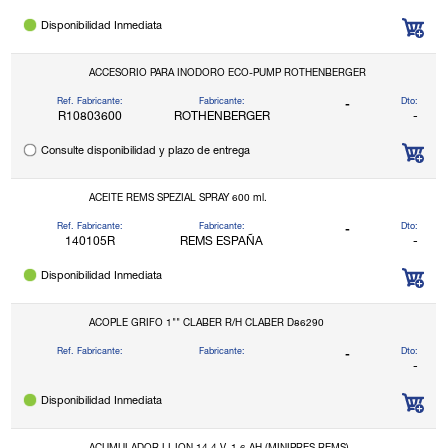
Disponibilidad Inmediata
ACCESORIO PARA INODORO ECO-PUMP ROTHENBERGER
Ref. Fabricante:
Fabricante:
Dto:
-
R10803600
ROTHENBERGER
-
Consulte disponibilidad y plazo de entrega
ACEITE REMS SPEZIAL SPRAY 600 ml.
Ref. Fabricante:
Fabricante:
Dto:
-
140105R
REMS ESPAÑA
-
Disponibilidad Inmediata
ACOPLE GRIFO 1"" CLABER R/H CLABER D86290
Ref. Fabricante:
Fabricante:
Dto:
-
-
Disponibilidad Inmediata