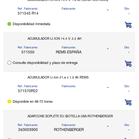
ACUMULADOR LI-ION 14.4 V. 1.6 AH (MINIPRES REMS)
Ref. Fabricante:
Fabricante:
Dto:
-
571545 R14
-
Disponibilidad Inmediata
ACUMULADOR LI-ION 14.4 V. 2.2 AH
Ref. Fabricante:
Fabricante:
Dto:
-
571550
REMS ESPAÑA
-
Consulte disponibilidad y plazo de entrega
ACUMULADOR Li-Ion 21,6 v 1,5 Ah REMS
Ref. Fabricante:
Fabricante:
Dto:
-
571570R22
-
Disponible en 48-72 horas
ADAP.CONE.SOPLETE EU /BOTELLA USA ROTHENBERGER
Ref. Fabricante:
Fabricante:
Dto:
-
263003900
ROTHENBERGER
-