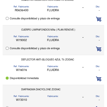
CUBIERTA RUEDA CON VENTOSAS RV ZODIAC
Ref. Fabricante:
Fabricante:
Dto:
-
R0636400
FLUIDRA
-
Consulte disponibilidad y plazo de entrega
CUERPO LIMPIAFONDOS MX8 ( PLAN RENOVE )
Ref. Fabricante:
Fabricante:
Dto:
-
W79002
FLUIDRA
-
Consulte disponibilidad y plazo de entrega
DEFLECTOR ANTI-BLOQUEO AZUL T5 ZODIAC
Ref. Fabricante:
Fabricante:
Dto:
-
W78076
FLUIDRA
-
Disponibilidad Inmediata
DIAFRAGMA DIACYCLONE ZODIAC
Ref. Fabricante:
Fabricante:
Dto:
-
W73010
-