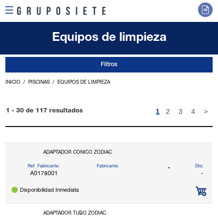
Equipos de limpieza
Filtros
INICIO
PISCINAS
EQUIPOS DE LIMPIEZA
1
2
3
4
>
1 - 30 de 117 resultados
ADAPTADOR CONICO ZODIAC
Ref. Fabricante:
Fabricante:
Dto:
-
A0178001
-
Disponibilidad Inmediata
ADAPTADOR TUBO ZODIAC