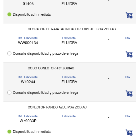
-
01406
FLUIDRA
-
Disponibilidad Inmediata
CLORADOR DE BAJA SALINIDAD TRi EXPERT LS 18 ZODIAC
Ref. Fabricante:
Fabricante:
Dto:
-
WW000134
FLUIDRA
-
Consulte disponibilidad y plazo de entrega
CODO CONECTOR 45º ZODIAC
Ref. Fabricante:
Fabricante:
Dto:
-
W70244
FLUIDRA
-
Consulte disponibilidad y plazo de entrega
CONECTOR RAPIDO AZUL MX8 ZODIAC
Ref. Fabricante:
Fabricante:
Dto:
-
W79033P
-
Disponibilidad Inmediata