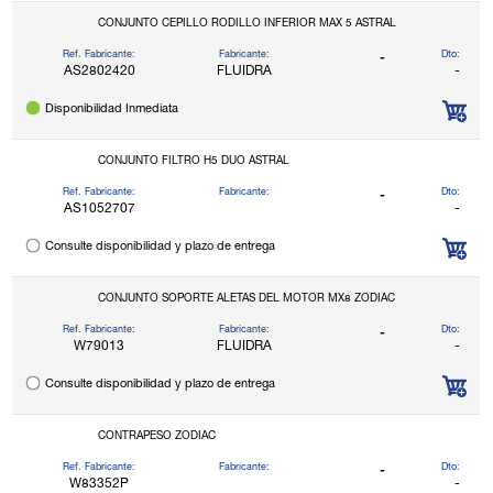
CONJUNTO CEPILLO RODILLO INFERIOR MAX 5 ASTRAL
Ref. Fabricante:
Fabricante:
Dto:
-
AS2802420
FLUIDRA
-
Disponibilidad Inmediata
CONJUNTO FILTRO H5 DUO ASTRAL
Ref. Fabricante:
Fabricante:
Dto:
-
AS1052707
-
Consulte disponibilidad y plazo de entrega
CONJUNTO SOPORTE ALETAS DEL MOTOR MX8 ZODIAC
Ref. Fabricante:
Fabricante:
Dto:
-
W79013
FLUIDRA
-
Consulte disponibilidad y plazo de entrega
CONTRAPESO ZODIAC
Ref. Fabricante:
Fabricante:
Dto:
-
W83352P
-