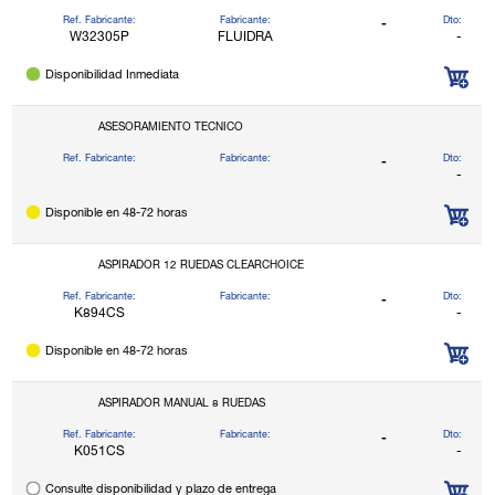
Ref. Fabricante:
Fabricante:
Dto:
-
W32305P
FLUIDRA
-
Disponibilidad Inmediata
ASESORAMIENTO TECNICO
Ref. Fabricante:
Fabricante:
Dto:
-
-
Disponible en 48-72 horas
ASPIRADOR 12 RUEDAS CLEARCHOICE
Ref. Fabricante:
Fabricante:
Dto:
-
K894CS
-
Disponible en 48-72 horas
ASPIRADOR MANUAL 8 RUEDAS
Ref. Fabricante:
Fabricante:
Dto:
-
K051CS
-
Consulte disponibilidad y plazo de entrega