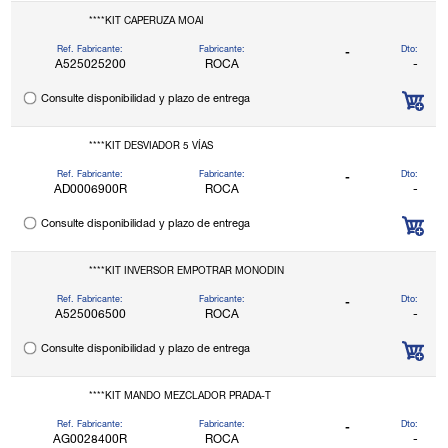
****KIT CAPERUZA MOAI
Ref. Fabricante:
Fabricante:
Dto:
-
A525025200
ROCA
-
Consulte disponibilidad y plazo de entrega
****KIT DESVIADOR 5 VÍAS
Ref. Fabricante:
Fabricante:
Dto:
-
AD0006900R
ROCA
-
Consulte disponibilidad y plazo de entrega
****KIT INVERSOR EMPOTRAR MONODIN
Ref. Fabricante:
Fabricante:
Dto:
-
A525006500
ROCA
-
Consulte disponibilidad y plazo de entrega
****KIT MANDO MEZCLADOR PRADA-T
Ref. Fabricante:
Fabricante:
Dto:
-
AG0028400R
ROCA
-