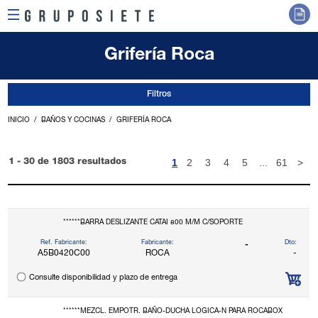
Grifería Roca
Filtros
INICIO
BAÑOS Y COCINAS
GRIFERÍA ROCA
1
2
3
4
5
...
61
>
1 - 30 de 1803 resultados
******BARRA DESLIZANTE CATAI 800 M/M C/SOPORTE
Ref. Fabricante:
Fabricante:
Dto:
-
A5B0420C00
ROCA
-
Consulte disponibilidad y plazo de entrega
******MEZCL. EMPOTR. BAÑO-DUCHA LOGICA-N PARA ROCABOX