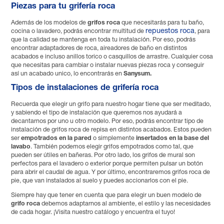
Piezas para tu grifería roca
Además de los modelos de
grifos roca
que necesitarás para tu baño,
repuestos roca
cocina o lavadero, podrás encontrar multitud de
, para
que la calidad se mantenga en toda tu instalación. Por eso, podrás
encontrar adaptadores de roca, aireadores de baño en distintos
acabados e incluso anillos torico o casquillos de arrastre. Cualquier cosa
que necesitas para cambiar o instalar nuevas piezas roca y conseguir
así un acabado unico, lo encontrarás en
Sanysum.
Tipos de instalaciones de grifería roca
Recuerda que elegir un grifo para nuestro hogar tiene que ser meditado,
y sabiendo el tipo de instalación que queremos nos ayudará a
decantarnos por uno u otro modelo. Por eso, podrás encontrar tipo de
instalación de grifos roca de repisa en distintos acabados. Estos pueden
ser
empotrados en la pared
o simplemente
insertados en la base del
lavabo
. También podemos elegir grifos empotrados como tal, que
pueden ser útiles en bañeras. Por otro lado, los grifos de mural son
perfectos para el lavadero o exterior porque permiten pulsar un botón
para abrir el caudal de agua. Y por último, encontraremos grifos roca de
pie, que van instalados al suelo y puedes accionarlos con el pie.
Siempre hay que tener en cuenta que para elegir un buen modelo de
grifo roca
debemos adaptarnos al ambiente, el estilo y las necesidades
de cada hogar. ¡Visita nuestro catálogo y encuentra el tuyo!