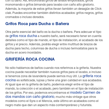
con tu baño. Así, encontrarás grifos de lavabo empotrados, grifos
monomando o grifos bimando para lavabo con caño alto giratorio.
Además, la mayoría de estos grifos llevan también un desagüe de Click
clak. Puedes encontrar también distintos acabados: grifos negros, grifos
cromados o incluso dorados.
Grifos Roca para Ducha o Bañera
Otra parte esencial del baño es la ducha o bañera. Para adecuar el tipo
grifos roca ducha
de
a nuestro baño, será necesario tener en cuenta
detalles como el tipo de mando, el tipo de instalación, el acabado de los
grifos y el precio. Además, podrás elegir entre multitud de brazos de
ducha para techo, columnas de ducha o incluso termostatos para la
ducha en acero inoxidable.
GRIFERÍA ROCA COCINA
No sólo hablamos de baños cuando nos referimos a la grifería. Nuestra
cocina puede necesitar también nuevos grifos para el lavabo, e incluso
grifería roca
si tenemos zona de lavandería puede sernos muy útil. La
cocina
es sofisticada, lujosa y tiene una gran calidad en sus acabados.
Al igual que en la grifería de baño, podemos elegir entre el tipo de
mando, la colección o el acabado, pero también en el tipo de instalación
modelo Carmen de
de los grifos. Por eso, podemos encontrarnos el
dos mandos con caño giratorio
, mucho más vintage que otros
modelos como el Syra o el Mencia, este último en acabados como el
negro mate que dan un aspecto más contemporáneo y futurista.