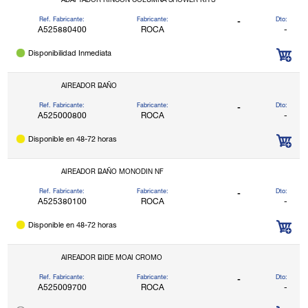
ADAPTADOR RINCON COLUMNA SHOWER KITS
Ref. Fabricante:
Fabricante:
Dto:
-
A525880400
ROCA
-
Disponibilidad Inmediata
AIREADOR BAÑO
Ref. Fabricante:
Fabricante:
Dto:
-
A525000800
ROCA
-
Disponible en 48-72 horas
AIREADOR BAÑO MONODIN NF
Ref. Fabricante:
Fabricante:
Dto:
-
A525380100
ROCA
-
Disponible en 48-72 horas
AIREADOR BIDE MOAI CROMO
Ref. Fabricante:
Fabricante:
Dto:
-
A525009700
ROCA
-