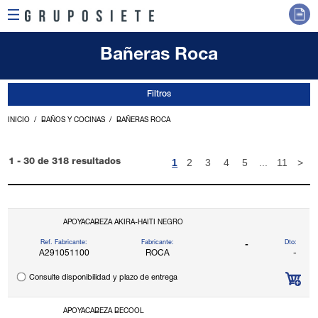
Bañeras Roca
Filtros
INICIO
BAÑOS Y COCINAS
BAÑERAS ROCA
1
2
3
4
5
...
11
>
1 - 30 de 318 resultados
APOYACABEZA AKIRA-HAITI NEGRO
Ref. Fabricante:
Fabricante:
Dto:
-
A291051100
ROCA
-
Consulte disponibilidad y plazo de entrega
APOYACABEZA BECOOL