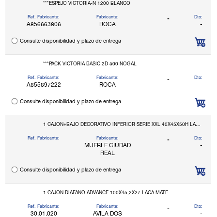
***ESPEJO VICTORIA-N 1200 BLANCO
Ref. Fabricante:
Fabricante:
Dto:
-
A856663806
ROCA
-
Consulte disponibilidad y plazo de entrega
***PACK VICTORIA BASIC 2D 800 NOGAL
Ref. Fabricante:
Fabricante:
Dto:
-
A855897222
ROCA
-
Consulte disponibilidad y plazo de entrega
1 CAJON+BAJO DECORATIVO INFERIOR SERIE XXL 40X45X50H LAMINADO ANTRACITA
Ref. Fabricante:
Fabricante:
Dto:
-
MUEBLE CIUDAD
-
REAL
Consulte disponibilidad y plazo de entrega
1 CAJON DIAFANO ADVANCE 100X45,2X27 LACA MATE
Ref. Fabricante:
Fabricante:
Dto:
-
30.01.020
AVILA DOS
-