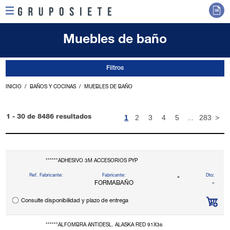
Muebles de baño
Filtros
INICIO
BAÑOS Y COCINAS
MUEBLES DE BAÑO
1
2
3
4
5
...
283
>
1 - 30 de 8486 resultados
******ADHESIVO 3M ACCESORIOS PYP
Ref. Fabricante:
Fabricante:
Dto:
-
FORMABAÑO
-
Consulte disponibilidad y plazo de entrega
******ALFOMBRA ANTIDESL. ALASKA RED 91X36