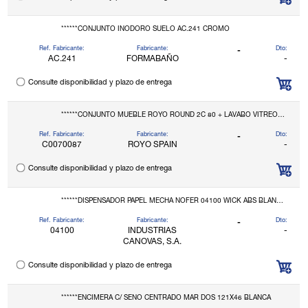
******CONJUNTO INODORO SUELO AC.241 CROMO
Ref. Fabricante:
Fabricante:
Dto:
-
AC.241
FORMABAÑO
-
Consulte disponibilidad y plazo de entrega
******CONJUNTO MUEBLE ROYO ROUND 2C 80 + LAVABO VITREO BLANCO-BLANCO
Ref. Fabricante:
Fabricante:
Dto:
-
C0070087
ROYO SPAIN
-
Consulte disponibilidad y plazo de entrega
******DISPENSADOR PAPEL MECHA NOFER 04100 WICK ABS BLANCO
Ref. Fabricante:
Fabricante:
Dto:
-
04100
INDUSTRIAS
-
CANOVAS, S.A.
Consulte disponibilidad y plazo de entrega
******ENCIMERA C/ SENO CENTRADO MAR DOS 121X46 BLANCA