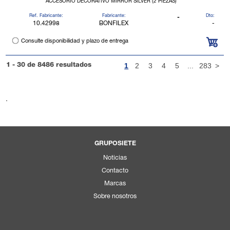
ACCESORIO DECORATIVO MIRROR SILVER (2 PIEZAS)
Ref. Fabricante:
Fabricante:
Dto:
-
10.42998
BONFILEX
-
Consulte disponibilidad y plazo de entrega
1
2
3
4
5
...
283
>
1 - 30 de 8486 resultados
.
GRUPOSIETE
Noticias
Contacto
Marcas
Sobre nosotros