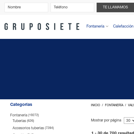
TE LLAMAMOS
Fontanería
Calefacción
Categorías
INICIO
FONTANERÍA
VAL
Fontanería
(19272)
Mostrar por página
Tuberías
(626)
Accesorios tuberías
(7284)
1 - 30 de 700 resulta