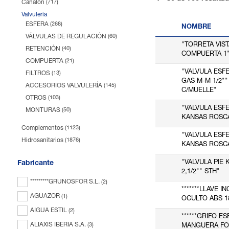
Canalón
(717)
Valvulería
ESFERA
(268)
NOMBRE
VÁLVULAS DE REGULACIÓN
(60)
"TORRETA VIST
RETENCIÓN
(40)
COMPUERTA 1"
COMPUERTA
(21)
"VALVULA ESF
FILTROS
(13)
GAS M-M 1/2"
ACCESORIOS VALVULERÍA
(145)
C/MUELLE"
OTROS
(103)
"VALVULA ESF
MONTURAS
(50)
KANSAS ROSCA
Complementos
(1123)
"VALVULA ESF
Hidrosanitarios
(1876)
KANSAS ROSCA
Contadores y baterías
(522)
"VALVULA PIE
Fabricante
Depósitos y depuración
(323)
2,1/2"" STH"
Tratamientos de agua
(1071)
*********GRUNOSFOR S.L.
(2)
Herramientas
*******LLAVE 
(1590)
AGUAZOR
(1)
OCULTO ABS 1
Riego
(495)
AIGUA ESTIL
(2)
Equipos presión y contra incendios
(1537)
******GRIFO E
ALIAXIS IBERIA S.A.
(3)
MANGUERA FOR
Gas
(453)