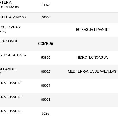
IFERIA
79048
DO M24/100
IFERIA M24/100
79046
OX BOMBA 2
IBERAGUA LEVANTE
A 75
ARA COMBI
COMBI89
-H C/PLAFON T-
50825
HIDROTECNOAGUA
RECAMBIO
86002
MEDITERRANEA DE VALVULAS
.
NIVERSAL DE
86001
NIVERSAL DE
86003
NIVERSAL DE
5235