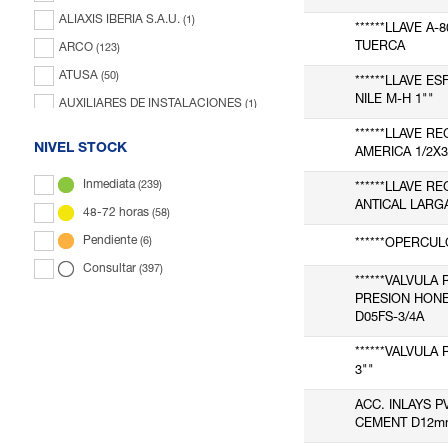
Aislamientos fontanería
(227)
ALIAXIS IBERIA S.A.U.
(1)
******LLAVE A-8
Otros
(728)
TUERCA
ARCO
(123)
ATUSA
(50)
******LLAVE E
NILE M-H 1""
AUXILIARES DE INSTALACIONES
(1)
AVK VALVULAS
(1)
******LLAVE R
NIVEL STOCK
AMERICA 1/2X3
BEXIFLON
(1)
Inmediata
(239)
******LLAVE R
CALEFFI
(20)
ANTICAL LARG
48-72 horas
(58)
COMAP
(16)
Pendiente
(6)
******OPERCUL
ESCODA
(6)
Consultar
(397)
ESTRADA
(2)
******VALVULA
PRESION HONE
EUROPA METALLI
(5)
D05FS-3/4A
FLUIDRA
(4)
******VALVULA
GENEBRE
(58)
3""
HECAPO
(1)
ACC. INLAYS P
HIDROTECNOAGUA
(15)
CEMENT D12m
HONEYWELL
(5)