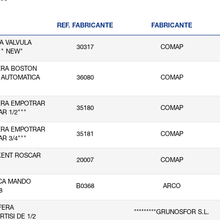
REF. FABRICANTE
FABRICANTE
A VALVULA
30317
COMAP
" NEW"
ERA BOSTON
" AUTOMATICA
36080
COMAP
ERA EMPOTRAR
35180
COMAP
R 1/2"""
ERA EMPOTRAR
35181
COMAP
R 3/4"""
 KENT ROSCAR
20007
COMAP
INCA MANDO
B0368
ARCO
8
SFERA
*********GRUNOSFOR S.L.
TISI DE 1/2