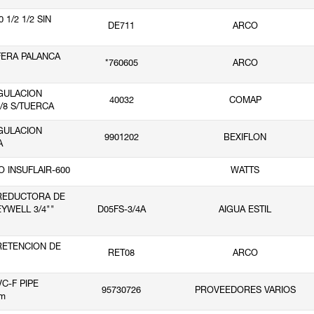
0 1/2 1/2 SIN
DE711
ARCO
SFERA PALANCA
*760605
ARCO
EGULACION
40032
COMAP
/8 S/TUERCA
EGULACION
9901202
BEXIFLON
A
O INSUFLAIR-600
WATTS
 REDUCTORA DE
YWELL 3/4""
D05FS-3/4A
AIGUA ESTIL
 RETENCION DE
RET08
ARCO
VC-F PIPE
95730726
PROVEEDORES VARIOS
m