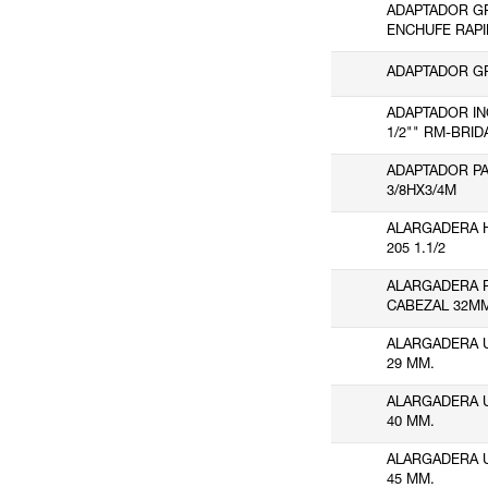
ADAPTADOR GR
HYDRAFIX
(2)
ENCHUFE RAPI
IBERAGUA LEVANTE
(11)
ADAPTADOR GR
IBIDE
(3)
ADAPTADOR IN
INSTALPRES4
(7)
1/2"" RM-BRID
INYECTOMETAL
(2)
ADAPTADOR P
ITAP SPA
(1)
3/8HX3/4M
MANTEROLA
(3)
ALARGADERA H
MARQUES COLON
(1)
205 1.1/2
MEDITERRANEA DE VALVULAS
(32)
ALARGADERA 
POTERMIC
(13)
CABEZAL 32MM
PROVEEDORES VARIOS
(6)
ALARGADERA U
SISTEMAS TIEMME
(5)
29 MM.
SOBIME
(3)
ALARGADERA U
STOP-FLUID
(2)
40 MM.
V.B. SERVICIO TECNICO DE BOMBAS 2013, S.L.
(4)
ALARGADERA U
45 MM.
WATTS
(3)