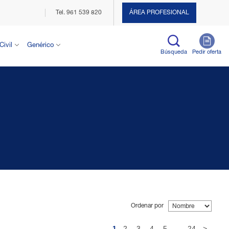
Tel. 961 539 820
ÁREA PROFESIONAL
Civil
Genérico
Búsqueda
Pedir oferta
Ordenar por
1
2
3
4
5
...
24
>