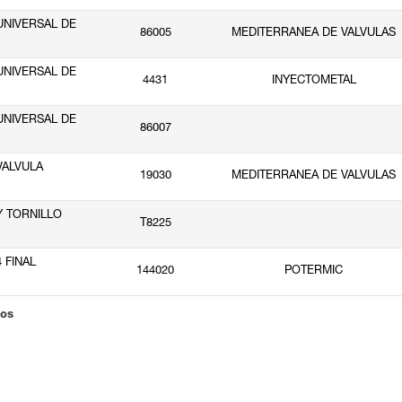
NIVERSAL DE
86005
MEDITERRANEA DE VALVULAS
NIVERSAL DE
4431
INYECTOMETAL
NIVERSAL DE
86007
VALVULA
19030
MEDITERRANEA DE VALVULAS
 TORNILLO
T8225
 FINAL
144020
POTERMIC
dos